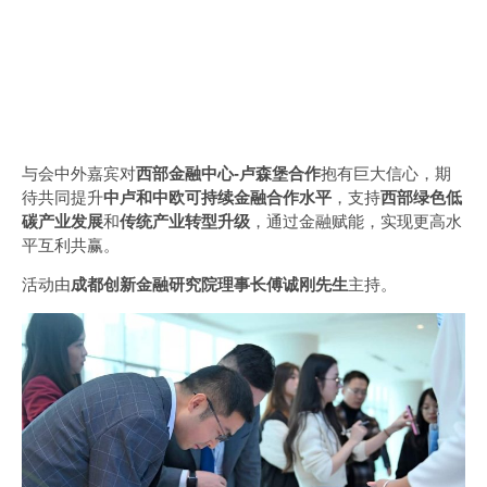
与会中外嘉宾对
西部金融中心-卢森堡合作
抱有巨大信心，期
待共同提升
中卢和中欧可持续金融合作水平
，支持
西部绿色低
碳产业发展
和
传统产业转型升级
，通过金融赋能，实现更高水
平互利共赢。
活动由
成都创新金融研究院理事长
傅诚刚
先生
主持。