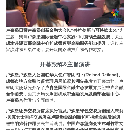
卢森堡日暨卢森堡创新金融大会
以
“共推创新与可持续未来”
为
主题，聚焦
卢森堡国际金融中心实践
和
可持续金融发展
，关注
成渝共建西部金融中心
和
成都跨境金融服务能力提升
，通过主
旨演讲和圆桌讨论，展开双向路演推广和合作对接。
开幕致辞&主旨演讲
卢森堡卢森堡大公国驻华大使卢睿朗阁下(Roland Reiland)、
成都市地方金融监督管理局局长梁其洲先生
发表开幕致辞。卢
睿朗大使系统介绍了
卢森堡国际金融生态发展
并展望
中卢金融
合作前景
，梁其洲局长则围绕
成都金融发展及西部金融中心-
卢森堡合作
做出全面阐述。
卢森堡证券交易所首席执行官及卢森堡绿色交易所创始人朱莉
·贝克女士
围绕
交易所在卢森堡金融创新和可持续金融发展进
程中的独特作用
发表主旨演讲。
中国卢森堡商会主席谢竹君女
士
展望
中卢工商界在服务成都和西部企业出海欧洲及全球市场