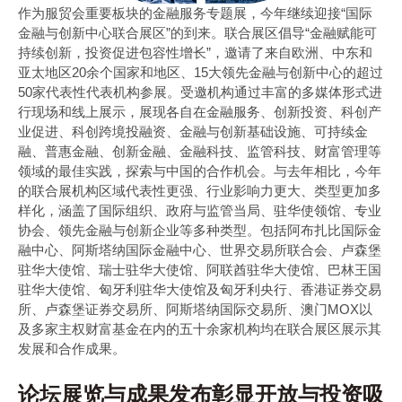
作为服贸会重要板块的金融服务专题展，今年继续迎接“国际
金融与创新中心联合展区”的到来。联合展区倡导“金融赋能可
持续创新，投资促进包容性增长”，邀请了来自欧洲、中东和
亚太地区20余个国家和地区、15大领先金融与创新中心的超过
50家代表性代表机构参展。受邀机构通过丰富的多媒体形式进
行现场和线上展示，展现各自在金融服务、创新投资、科创产
业促进、科创跨境投融资、金融与创新基础设施、可持续金
融、普惠金融、创新金融、金融科技、监管科技、财富管理等
领域的最佳实践，探索与中国的合作机会。与去年相比，今年
的联合展机构区域代表性更强、行业影响力更大、类型更加多
样化，涵盖了国际组织、政府与监管当局、驻华使领馆、专业
协会、领先金融与创新企业等多种类型。包括阿布扎比国际金
融中心、阿斯塔纳国际金融中心、世界交易所联合会、卢森堡
驻华大使馆、瑞士驻华大使馆、阿联酋驻华大使馆、巴林王国
驻华大使馆、匈牙利驻华大使馆及匈牙利央行、香港证券交易
所、卢森堡证券交易所、阿斯塔纳国际交易所、澳门MOX以
及多家主权财富基金在内的五十余家机构均在联合展区展示其
发展和合作成果。
论坛展览与成果发布彰显开放与投资吸