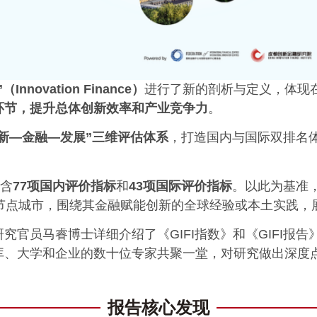
Innovation Finance）
进行了新的剖析与定义，体现
环节，提升
总体
创新效率
和
产业竞争力
。
创新—金融—发展”三维评估体系
，打造国内与国际双排名
包含
77项
国内评价
指标
和
43项
国际评价
指标
。以此为基准，《
的节点城市，围绕其金融赋能创新的全球经验或本土实践，
究官员马睿博士详细介绍了《GIFI指数》和《GIFI报
库、大学和企业的数十位专家共聚一堂，对研究做出深度
报告核心发现