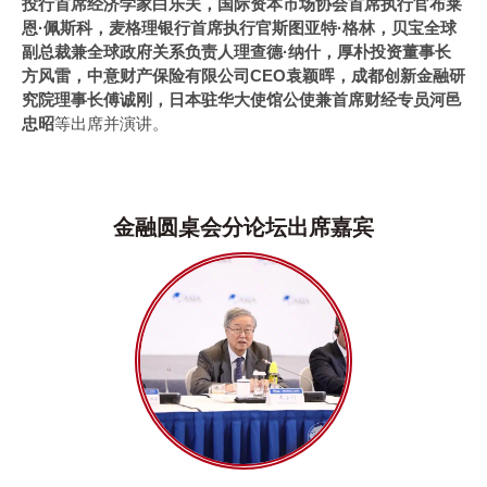
投行首席经济学家白乐夫，国际资本市场协会首席执行官布莱
恩·佩斯科，麦格理银行首席执行官斯图亚特·格林，贝宝全球
副总裁兼全球政府关系负责人理查德·纳什，厚朴投资董事长
方风雷，中意财产保险有限公司CEO袁颖晖，成都创新金融研
究院理事长傅诚刚，日本驻华大使馆公使兼首席财经专员河邑
忠昭
等出席并演讲。
金融圆桌会分论坛出席嘉宾