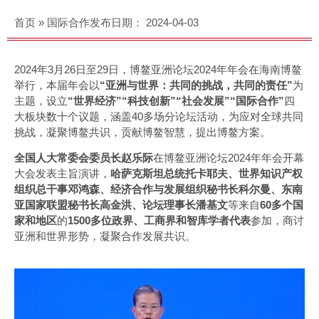
首页
»
国际合作
发布日期：
2024-04-03
2024年3月26日至29日，博鳌亚洲论坛2024年年会在海南博鳌
举行，本届年会以
“亚洲与世界：共同的挑战，共同的责任”
为
主题，设立
“世界经济”“科技创新”“社会发展”“国际合作”
四
大板块数十个议题，涵盖40多场分论坛活动，为应对全球共同
挑战，凝聚博鳌共识，贡献博鳌智慧，提出博鳌方案。
全国人大常委会委员长赵乐际
在博鳌亚洲论坛2024年年会开幕
大会发表主旨演讲，
哈萨克斯坦总统托卡耶夫、世界知识产权
组织总干事邓鸿森、经济合作与发展组织秘书长科尔曼、东南
亚国家联盟秘书长高金洪、论坛理事长潘基文
等来自
60多个国
家和地区
的
1500多位政界、工商界和智库学者代表
参加，商讨
亚洲和世界形势，凝聚合作发展共识。