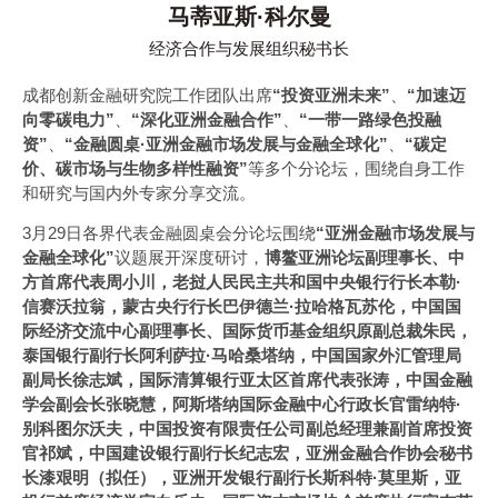
马蒂亚斯·科尔曼
经济合作与发展组织秘书长
成都创新金融研究院工作团队出席
“投资亚洲未来”
、
“加速迈
向零碳电力”
、
“深化亚洲金融合作”
、
“一带一路绿色投融
资”
、
“金融圆桌·亚洲金融市场发展与金融全球化”
、
“碳定
价、碳市场与生物多样性融资”
等多个分论坛，围绕自身工作
和研究与国内外专家分享交流。
3月29日各界代表金融圆桌会分论坛围绕
“亚洲金融市场发展与
金融全球化”
议题展开深度研讨，
博鳌亚洲论坛副理事长、中
方首席代表周小川，老挝人民民主共和国中央银行行长本勒·
信赛沃拉翁，蒙古央行行长巴伊德兰·拉哈格瓦苏伦，中国国
际经济交流中心副理事长、国际货币基金组织原副总裁朱民，
泰国银行副行长阿利萨拉·马哈桑塔纳，中国国家外汇管理局
副局长徐志斌，国际清算银行亚太区首席代表张涛，中国金融
学会副会长张晓慧，阿斯塔纳国际金融中心行政长官雷纳特·
别科图尔沃夫，中国投资有限责任公司副总经理兼副首席投资
官祁斌，中国建设银行副行长纪志宏，亚洲金融合作协会秘书
长漆艰明（拟任），亚洲开发银行副行长斯科特·莫里斯，亚